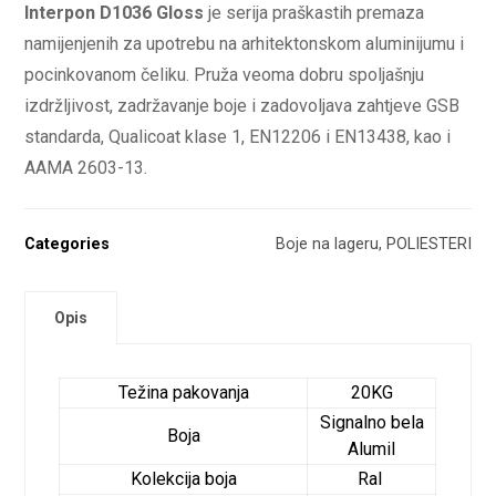
Interpon D1036 Gloss
je serija praškastih premaza
namijenjenih za upotrebu na arhitektonskom aluminijumu i
pocinkovanom čeliku. Pruža veoma dobru spoljašnju
izdržljivost, zadržavanje boje i zadovoljava zahtjeve GSB
standarda, Qualicoat klase 1, EN12206 i EN13438, kao i
AAMA 2603-13.
Categories
Boje na lageru
,
POLIESTERI
Opis
Težina pakovanja
20KG
Signalno bela
Boja
Alumil
Kolekcija boja
Ral