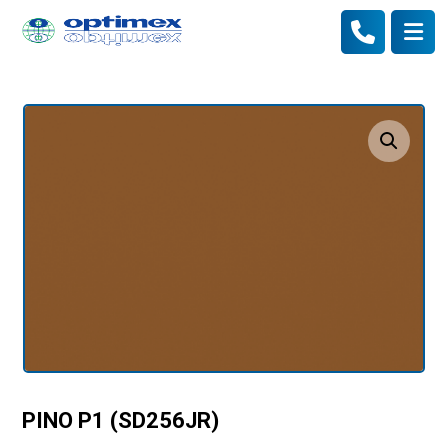
Enlarge the image
PINO P1 (SD256JR)