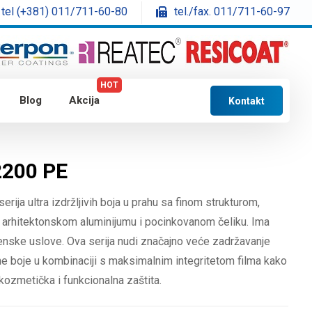
tel (+381) 011/711-60-80
tel./fax. 011/711-60-97
HOT
Blog
Akcija
Kontakt
2200 PE
e serija ultra izdržljivih boja u prahu sa finom strukturom,
 arhitektonskom aluminijumu i pocinkovanom čeliku. Ima
enske uslove. Ova serija nudi značajno veće zadržavanje
ne boje u kombinaciji s maksimalnim integritetom filma kako
kozmetička i funkcionalna zaštita.