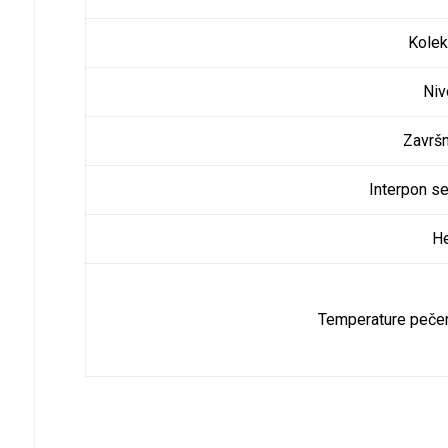
Kolek
Niv
Završ
Interpon se
H
Temperature pečen