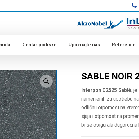
onuda
Centar podrške
Upoznajte nas
Reference
SABLE NOIR 
Enlarge the image
Interpon D2525 Sablé
, j
namenjenih za upotrebu na
odličnu otpornost na vrem
sjaja i otpornost na prome
bi se osigurala dugoročna 