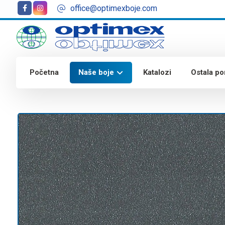
office@optimexboje.com
Početna
Naše boje
Katalozi
Ostala p