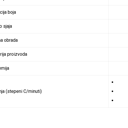
cija boja
o sjaja
na obrada
rija proizvoda
emija
ja (stepeni C/minuti)